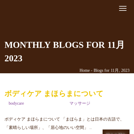
REQUEST AN APPOINTMENT
Toggle
navigat
Upon completing this booking, you will receive a booking
confirmation!
MONTHLY BLOGS FOR 11月
[booked-calendar]
2023
Home
-
Blogs for 11月, 2023
ボディケア まほらまについて
bodycare
2023年11月10日
マッサージ
ボディケア まほらまについて 「まほらま」とは日本の古語で、
「素晴らしい場所」、「居心地のいい空間」 ..