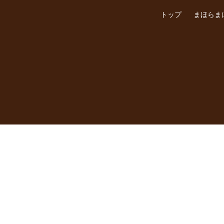
トップ
まほらま
N APPOINTMENT
g this booking, you will receive a booking confirmation!