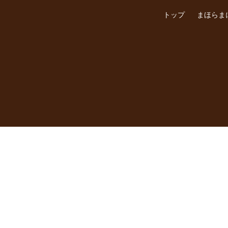
トップ
まほらま
N APPOINTMENT
g this booking, you will receive a booking confirmation!