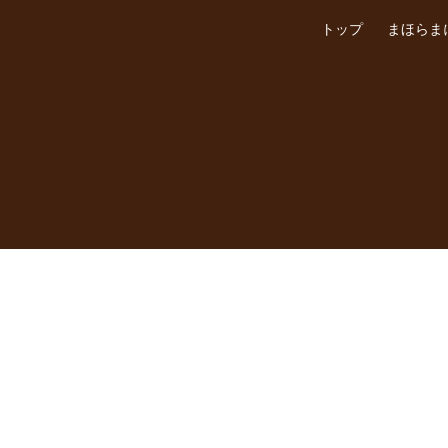
トップ
まほらま
N APPOINTMENT
g this booking, you will receive a booking confirmation!